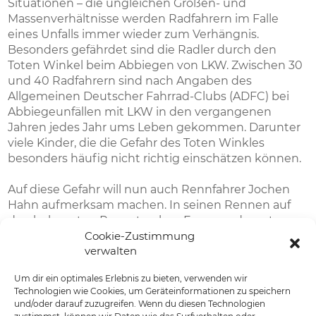
Situationen – die ungleichen Größen- und
Massenverhältnisse werden Radfahrern im Falle
eines Unfalls immer wieder zum Verhängnis.
Besonders gefährdet sind die Radler durch den
Toten Winkel beim Abbiegen von LKW. Zwischen 30
und 40 Radfahrern sind nach Angaben des
Allgemeinen Deutscher Fahrrad-Clubs (ADFC) bei
Abbiegeunfällen mit LKW in den vergangenen
Jahren jedes Jahr ums Leben gekommen. Darunter
viele Kinder, die die Gefahr des Toten Winkles
besonders häufig nicht richtig einschätzen können.
Auf diese Gefahr will nun auch Rennfahrer Jochen
Hahn aufmerksam machen. In seinen Rennen auf
den bekannten Rennstrecken Europas, darunter
Cookie-Zustimmung
etwa der Nürburgring, die Rennstrecke von Misano
verwalten
oder der Hungaroring in Ungarn, hat der mehrfache
Truck-Racing-Europameister vor allem mit
Um dir ein optimales Erlebnis zu bieten, verwenden wir
Haarnadelkurven und gefährlichen Bremsmanövern
Technologien wie Cookies, um Geräteinformationen zu speichern
zu kämpfen, doch er weiß, wie gefährlich es auch im
und/oder darauf zuzugreifen. Wenn du diesen Technologien
Straßenverkehr werden kann. „Jeder Radfahrer, der