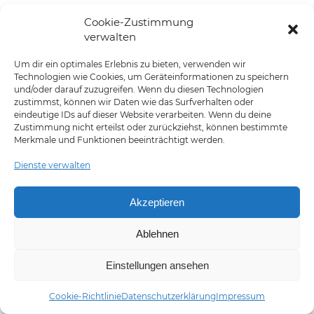
Cookie-Zustimmung
Round Table Service-
verwalten
Club Ahrensburg /
Um dir ein optimales Erlebnis zu bieten, verwenden wir
Technologien wie Cookies, um Geräteinformationen zu speichern
Großhansdorf e.V.
und/oder darauf zuzugreifen. Wenn du diesen Technologien
zustimmst, können wir Daten wie das Surfverhalten oder
eindeutige IDs auf dieser Website verarbeiten. Wenn du deine
Zustimmung nicht erteilst oder zurückziehst, können bestimmte
Merkmale und Funktionen beeinträchtigt werden.
Dienste verwalten
Akzeptieren
Ablehnen
Datenschutz­
Cookie-
Impressum
Kontakt
erklärung
Richtlinie (EU)
Einstellungen ansehen
Cookie-Richtlinie
Datenschutzerklärung
Impressum